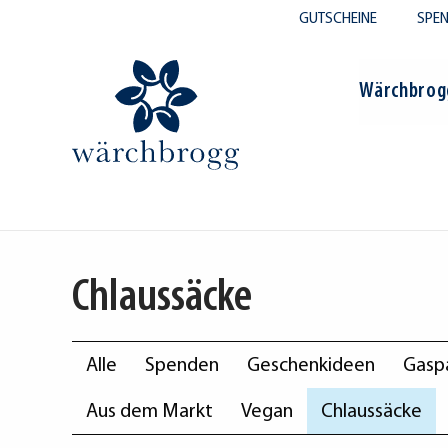
GUTSCHEINE
SPE
Wärchbrog
me
/
Chlaussäcke
Chlaussäcke
Alle
Spenden
Geschenkideen
Gaspa
Aus dem Markt
Vegan
Chlaussäcke