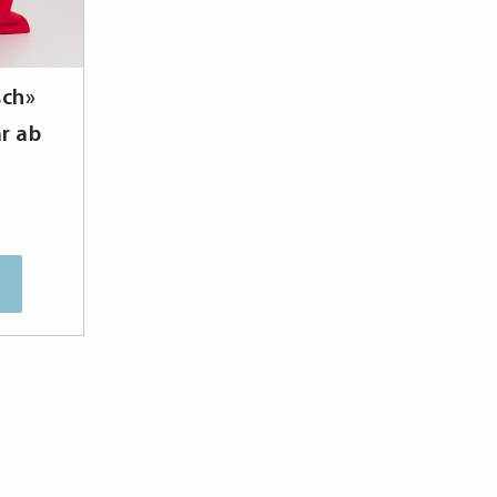
sch»
ar ab