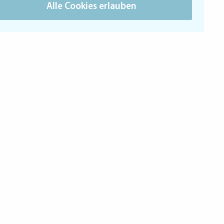
Alle Cookies erlauben
gg-Zytig
tenlos unsere Zytig. Diese berichtet
it Interviews und Porträts ausführlich über
reignisse aus dem Wärchbrogg-Alltag.
Name
*
PLZ/Ort