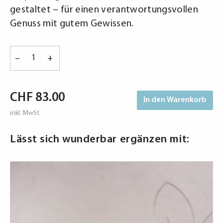
gestaltet – für einen verantwortungsvollen
Genuss mit gutem Gewissen.
"FREE
–
+
sorglos"
–
Der
CHF
83.00
In den Warenkorb
bewusste
Genusskorb
inkl. MwSt.
für
Lässt sich wunderbar ergänzen mit:
Zwischendurch
Menge