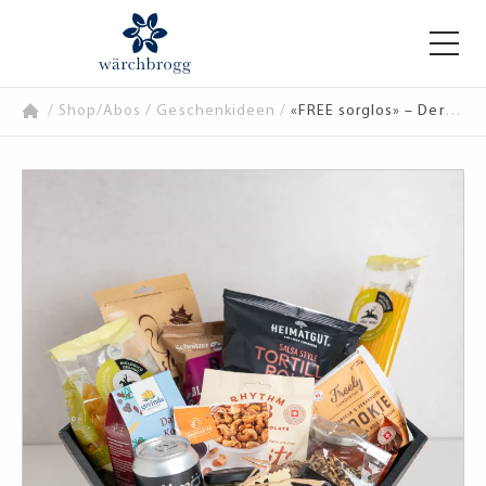
/
Shop/Abos
/
Geschenkideen
/
«FREE sorglos» – Der bewusste Genusskorb für Zwischendurch