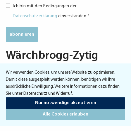
Datenschutzerklärung
Ich bin mit den Bedingungen der
*
Datenschutzerklärung
einverstanden.
*
Wärchbrogg-Zytig
Wir verwenden Cookies, um unsere Website zu optimieren.
Abonnieren Sie hier kostenlos unsere Zytig.
Damit diese ausgespielt werden können, benötigen wir Ihre
Diese berichtet zweimal jährlich auch mit
ausdrückliche Einwilligung. Weitere Informationen dazu finden
Interviews und Porträts ausführlich über
Sie unter
Datenschutz und Widerruf
.
wichtige Themen und Ereignisse aus dem
Nur notwendige akzeptieren
Wärchbrogg-Alltag.
Alle Cookies erlauben
Jetzt online einkaufen in unserem Shop
Vorname
*