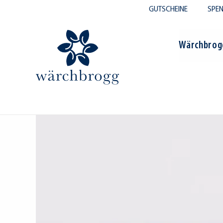
GUTSCHEINE
SPE
Wärchbrog
me
/
Werkstatt
/
Büroleistungen