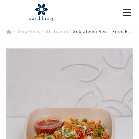
/
Shop/Abos
/
SHL Luzern
/
Gebratener Reis – Fried Rice vegetarisch