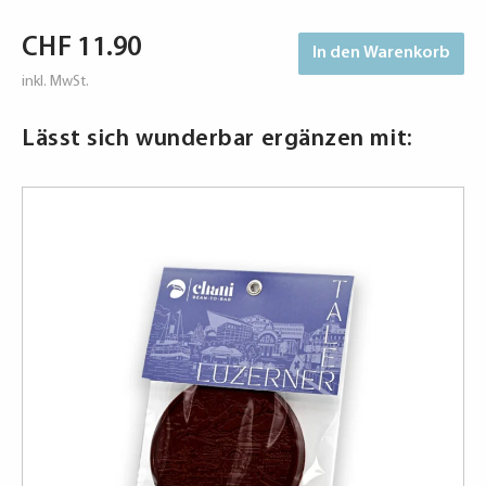
-
Fried
CHF
11.90
In den Warenkorb
Rice
vegetarisch
inkl. MwSt.
Menge
Lässt sich wunderbar ergänzen mit: