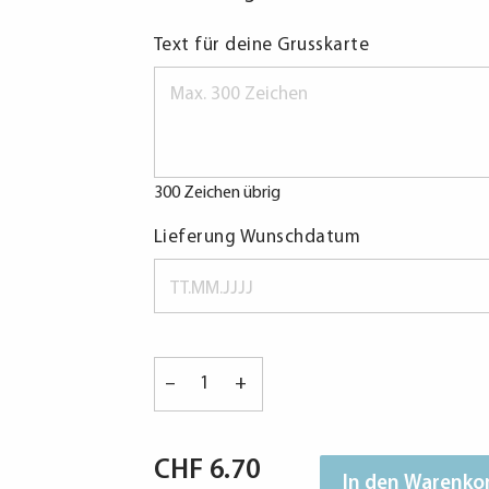
Text für deine Grusskarte
300 Zeichen übrig
Lieferung Wunschdatum
Frohe
–
+
Festtage
Wichtel
A5
CHF
6.70
Menge
In den Warenko