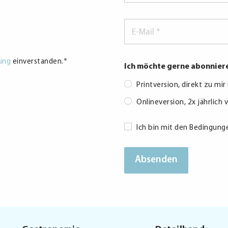
E-
Mail
*
ung
einverstanden.
*
Ich möchte gerne abonnier
Printversion, direkt zu mi
Onlineversion, 2x jährlich 
Consent
Ich bin mit den Bedingung
*