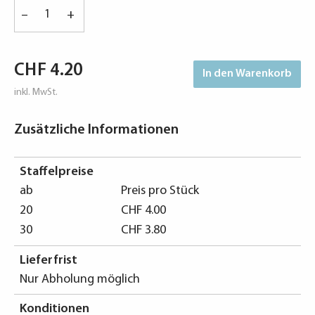
Gasparini
–
+
Becher
-
Vanille
CHF
4.20
In den Warenkorb
&
Chocolat
inkl. MwSt.
Menge
Zusätzliche Informationen
Staffelpreise
ab
Preis pro Stück
20
CHF
4.00
30
CHF
3.80
Lieferfrist
Nur Abholung möglich
Konditionen