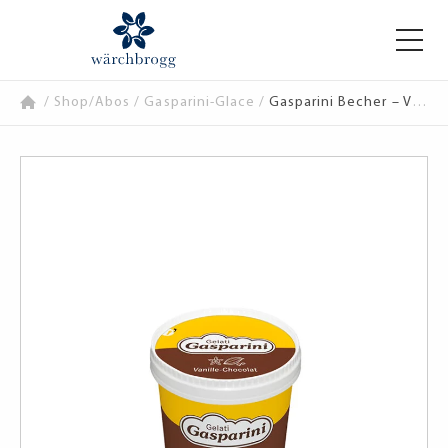
/
Shop/Abos
/
Gasparini-Glace
/
Gasparini Becher – Vanille & Chocolat