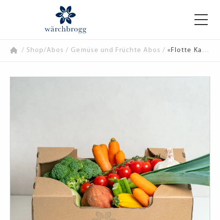
/
Shop/Abos
/
Gemüse und Früchte Abos
/
«Flotte Karotte» – 2.5 kg frisches Gemüse im Abo von der Wärchbrogg Luzern