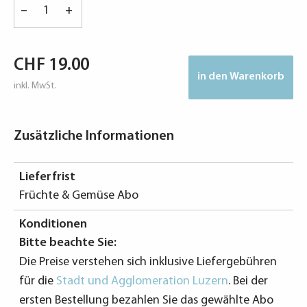
"Flotte
–
+
Karotte"
-
2.5
CHF
19.00
kg
in den Warenkorb
inkl. MwSt.
frisches
Gemüse
im
Zusätzliche Informationen
Abo
von
der
Lieferfrist
Wärchbrogg
Früchte & Gemüse Abo
Luzern
Konditionen
Menge
Bitte beachte Sie:
Die Preise verstehen sich inklusive Liefergebühren
für die
Stadt und Agglomeration Luzern
. Bei der
ersten Bestellung bezahlen Sie das gewählte Abo