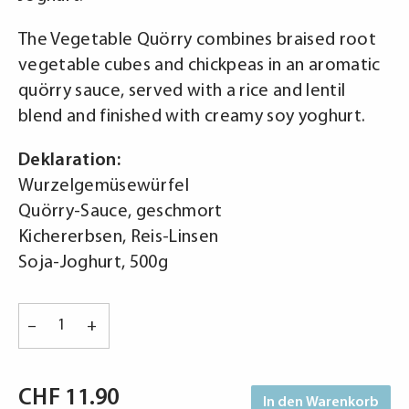
The Vegetable Quörry combines braised root
vegetable cubes and chickpeas in an aromatic
quörry sauce, served with a rice and lentil
blend and finished with creamy soy yoghurt.
Deklaration:
Wurzelgemüsewürfel
Quörry-Sauce, geschmort
Kichererbsen, Reis-Linsen
Soja-Joghurt, 500g
Gemüse
–
+
Quörry
-
Vegetable
CHF
11.90
In den Warenkorb
Quörry