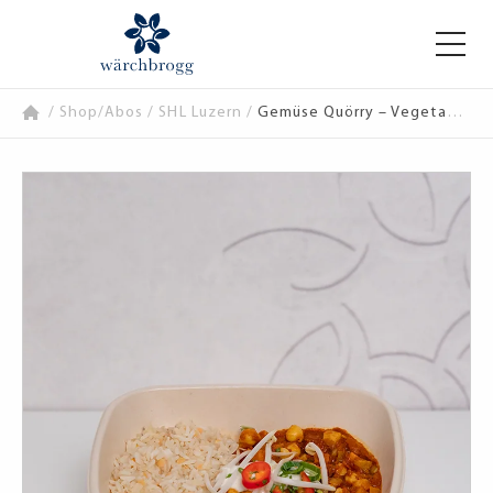
/
Shop/Abos
/
SHL Luzern
/
Gemüse Quörry – Vegetable Quörry