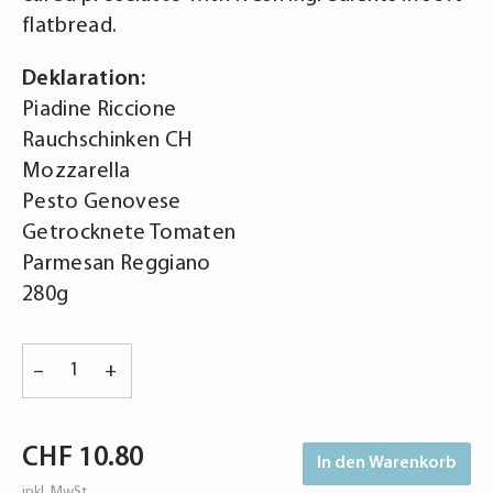
flatbread.
Deklaration:
Piadine Riccione
Rauchschinken CH
Mozzarella
Pesto Genovese
Getrocknete Tomaten
Parmesan Reggiano
280g
Prosciutto
–
+
Piadina
-
Ham
CHF
10.80
In den Warenkorb
Piadina
inkl. MwSt.