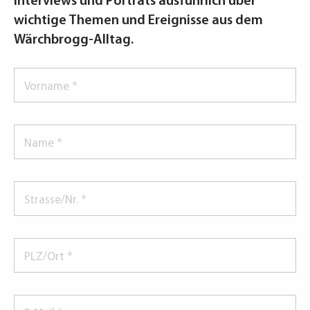
Interviews und Porträts ausführlich über
wichtige Themen und Ereignisse aus dem
Wärchbrogg-Alltag.
Vorname
*
Name
*
Strasse/Nr.
*
PLZ/Ort
*
E-