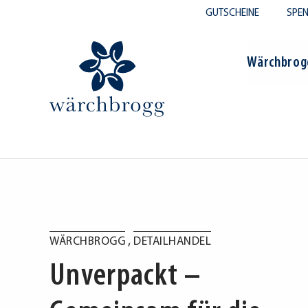
GUTSCHEINE
SPE
Wärchbrog
me
/
News
/
Unverpackt – Gemeinsam für die Zukunft
,
WÄRCHBROGG
DETAILHANDEL
Unverpackt –