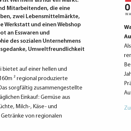
st viel mehr als nur ein Markt.
nd Mitarbeitenden, die eine
aben, zwei Lebensmittelmärkte,
ine Werkstatt und einen Webshop
Wa
ot an Esswaren und
Au
phie des sozialen Unternehmens
Al
itsgedanke, Umweltfreundlichkeit
re
Be
bietet auf einer hellen und
Ja
160m ² regional produzierte
Pr
Das sorgfältig zusammengestellte
Au
täglichen Einkauf: Gemüse aus
üchte, Milch-, Käse- und
Zu
e Getränke von regionalen