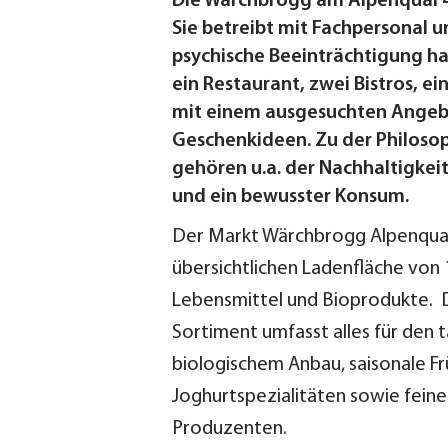
Die Wärchbrogg am Alpenquai 4 i
Sie betreibt mit Fachpersonal u
psychische Beeinträchtigung h
ein Restaurant, zwei Bistros, e
mit einem ausgesuchten Angeb
Geschenkideen. Zu der Philoso
gehören u.a. der Nachhaltigke
und ein bewusster Konsum.
Der Markt Wärchbrogg Alpenquai 
übersichtlichen Ladenfläche von 
Lebensmittel und Bioprodukte. 
Sortiment umfasst alles für den 
biologischem Anbau, saisonale Fr
Joghurtspezialitäten sowie fein
Produzenten.