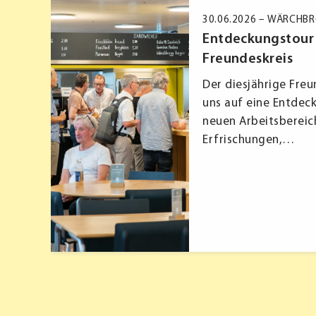
30.06.2026 –
WÄRCHB
ten
Entdeckungstour
Freundeskreis
 ganz
Der diesjährige Freu
ug
uns auf eine Entdec
neuen Arbeitsbereic
Erfrischungen,…