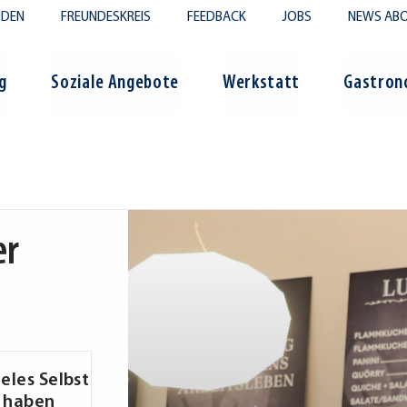
NDEN
FREUNDESKREIS
FEEDBACK
JOBS
NEWS ABO
g
Soziale Angebote
Werkstatt
Gastron
er
eles Selbst
u haben