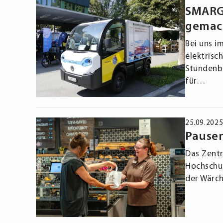
SMARGO
gemac
Bei uns i
elektrisc
Stundenba
für…
25.09.202
Pausen
Das Zentr
Hochschul
der Wärch