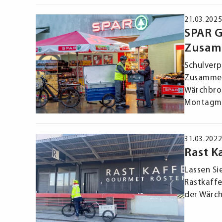
21.03.202
SPAR G
Zusam
Schulverp
Zusammen
Wärchbrog
Montagm
31.03.202
Rast K
Lassen Si
Rastkaffe
der Wärc