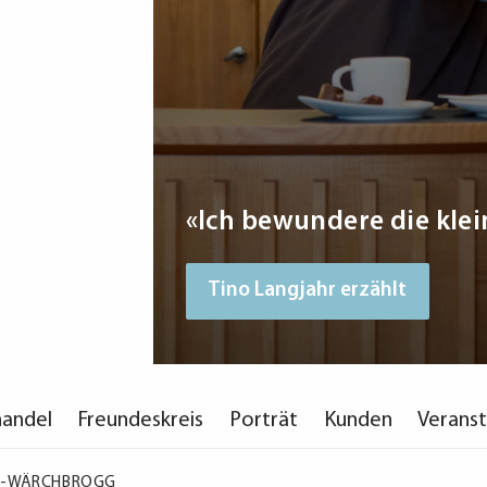
«Ich bewundere die klei
Tino Langjahr erzählt
handel
Freundeskreis
Porträt
Kunden
Verans
6
-
WÄRCHBROGG