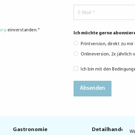
E-
Mail
*
ung
einverstanden.
*
Ich möchte gerne abonnier
Printversion, direkt zu mi
Onlineversion, 2x jährlich 
Consent
Ich bin mit den Bedingung
*
Gastronomie
Detailhandel
Wi