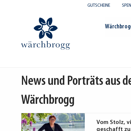
GUTSCHEINE
SPE
Wärchbrog
me
/
Lieferdienst
News und Porträts aus d
Wärchbrogg
Vom Stolz, vi
geschafft z